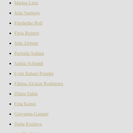
Marina Lenz
Julia Sanjurjo
Friederike Reif
Finja Reiners
Julia Ziehme
Parmida Soltani
Saskia Schmidt
Lynn Rabael Poppke
Fátima Alcázar Rodríguez
Dilara Sahin
Ema Kapor
Giovanna Gaspari
Daria Kozlova