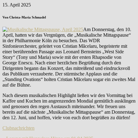
15. April 2025
Von Christa-Maria Schmadel
Am Donnerstag, den 10.
April, hatten wir das Vergnügen, die „Musikalische Mittagspause“
in der Philharmonie Köln zu besuchen. Das WDR
Sinfonieorchester, geleitet von Cristian Măcelaru, begeisterte mit
einer berührenden Passage aus Leonard Bernsteins „West Side
Story“ (Tony und Maria) sowie mit der ersten Rhapsodie von
George Enescu. Nach einer herzlichen Begrüßung durch den
Dirigenten begann das Konzert, das mitreißend und eindrucksvoll
das Publikum verzauberte. Der stürmische Applaus und die
„Standing Ovations“ holten Cristian Măcelaru sogar ein zweites Mal
auf die Bühne.
Nach diesem musikalischen Highlight ließen wir den Vormittag bei
Kaffee und Kuchen im angrenzenden Mondial gemütlich ausklingen
und genossen den regen Austausch miteinander. Wir freuen uns
bereits auf die nächste „Musikalische Mittagspause“ am Donnerstag,
den 12. Juni, und hoffen, viele von euch dort begrüßen zu dürfen!
Clubnachrichten