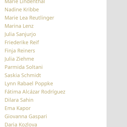
Marie Lindenthal
Nadine Kribbe
Marie Lea Reutlinger
Marina Lenz
Julia Sanjurjo
Friederike Reif
Finja Reiners
Julia Ziehme
Parmida Soltani
Saskia Schmidt
Lynn Rabael Poppke
Fátima Alcázar Rodríguez
Dilara Sahin
Ema Kapor
Giovanna Gaspari
Daria Kozlova