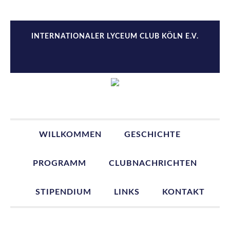
Zur
Zum
Zur
Zur
Hauptnavigation
Inhalt
Seitenspalte
Fußzeile
springen
springen
springen
springen
INTERNATIONALER LYCEUM CLUB KÖLN E.V.
WILLKOMMEN
GESCHICHTE
PROGRAMM
CLUBNACHRICHTEN
STIPENDIUM
LINKS
KONTAKT