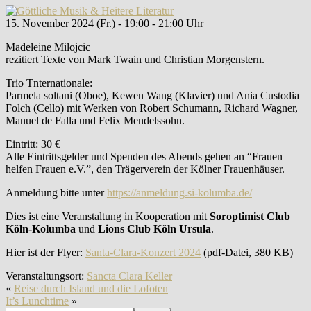
15. November 2024 (Fr.) - 19:00 - 21:00 Uhr
Madeleine Milojcic
rezitiert Texte von Mark Twain und Christian Morgenstern.
Trio Tnternationale:
Parmela soltani (Oboe), Kewen Wang (Klavier) und Ania Custodia
Folch (Cello) mit Werken von Robert Schumann, Richard Wagner,
Manuel de Falla und Felix Mendelssohn.
Eintritt: 30 €
Alle Eintrittsgelder und Spenden des Abends gehen an “Frauen
helfen Frauen e.V.”, den Trägerverein der Kölner Frauenhäuser.
Anmeldung bitte unter
https://anmeldung.si-kolumba.de/
Dies ist eine Veranstaltung in Kooperation mit
Soroptimist Club
Köln-Kolumba
und
Lions Club Köln Ursula
.
Hier ist der Flyer:
Santa-Clara-Konzert 2024
(pdf-Datei, 380 KB)
Veranstaltungsort:
Sancta Clara Keller
«
Reise durch Island und die Lofoten
It’s Lunchtime
»