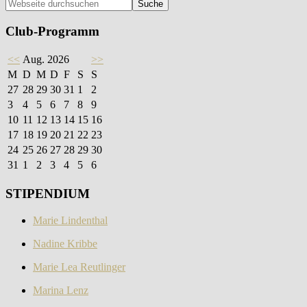
Seitenspalte
Webseite
durchsuchen
Club-Programm
<<
Aug. 2026
>>
M
D
M
D
F
S
S
27
28
29
30
31
1
2
3
4
5
6
7
8
9
10
11
12
13
14
15
16
17
18
19
20
21
22
23
24
25
26
27
28
29
30
31
1
2
3
4
5
6
STIPENDIUM
Marie Lindenthal
Nadine Kribbe
Marie Lea Reutlinger
Marina Lenz