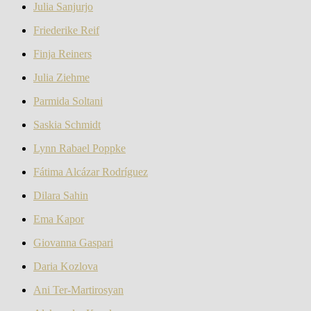
Julia Sanjurjo
Friederike Reif
Finja Reiners
Julia Ziehme
Parmida Soltani
Saskia Schmidt
Lynn Rabael Poppke
Fátima Alcázar Rodríguez
Dilara Sahin
Ema Kapor
Giovanna Gaspari
Daria Kozlova
Ani Ter-Martirosyan