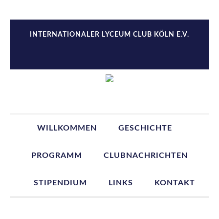
Zur
Zum
Zur
Zur
Hauptnavigation
Inhalt
Seitenspalte
Fußzeile
springen
springen
springen
springen
INTERNATIONALER LYCEUM CLUB KÖLN E.V.
WILLKOMMEN
GESCHICHTE
PROGRAMM
CLUBNACHRICHTEN
STIPENDIUM
LINKS
KONTAKT