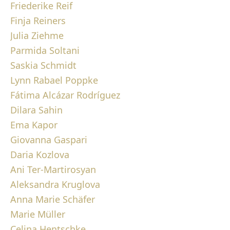
Friederike Reif
Finja Reiners
Julia Ziehme
Parmida Soltani
Saskia Schmidt
Lynn Rabael Poppke
Fátima Alcázar Rodríguez
Dilara Sahin
Ema Kapor
Giovanna Gaspari
Daria Kozlova
Ani Ter-Martirosyan
Aleksandra Kruglova
Anna Marie Schäfer
Marie Müller
Celina Hentschke