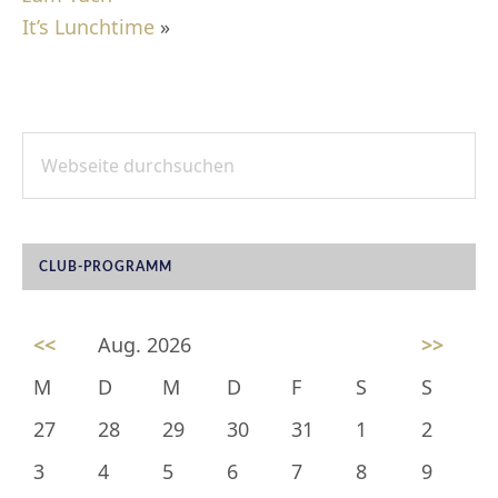
It’s Lunchtime
»
Webseite
SEITENSPALTE
durchsuchen
CLUB-PROGRAMM
<<
Aug. 2026
>>
M
D
M
D
F
S
S
27
28
29
30
31
1
2
3
4
5
6
7
8
9