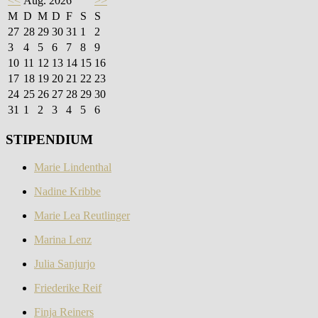
<<
Aug. 2026
>>
M
D
M
D
F
S
S
27
28
29
30
31
1
2
3
4
5
6
7
8
9
10
11
12
13
14
15
16
17
18
19
20
21
22
23
24
25
26
27
28
29
30
31
1
2
3
4
5
6
STIPENDIUM
Marie Lindenthal
Nadine Kribbe
Marie Lea Reutlinger
Marina Lenz
Julia Sanjurjo
Friederike Reif
Finja Reiners