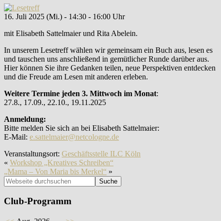
16. Juli 2025 (Mi.) - 14:30 - 16:00 Uhr
mit Elisabeth Sattelmaier und Rita Abelein.
In unserem Lesetreff wählen wir gemeinsam ein Buch aus, lesen es
und tauschen uns anschließend in gemütlicher Runde darüber aus.
Hier können Sie ihre Gedanken teilen, neue Perspektiven entdecken
und die Freude am Lesen mit anderen erleben.
Weitere Termine jeden 3. Mittwoch im Monat
:
27.8., 17.09., 22.10., 19.11.2025
Anmeldung:
Bitte melden Sie sich an bei Elisabeth Sattelmaier:
E-Mail:
e.sattelmaier@netcologne.de
Veranstaltungsort:
Geschäftsstelle ILC Köln
«
Workshop „Kreatives Schreiben“
„Mama – Von Maria bis Merkel“
»
Seitenspalte
Webseite
durchsuchen
Club-Programm