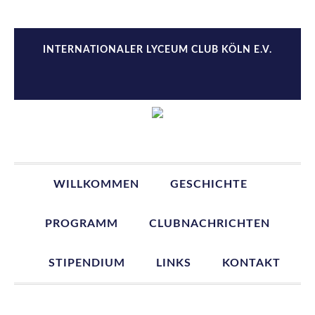
Zur
Zum
Zur
Zur
Hauptnavigation
Inhalt
Seitenspalte
Fußzeile
springen
springen
springen
springen
INTERNATIONALER LYCEUM CLUB KÖLN E.V.
WILLKOMMEN
GESCHICHTE
PROGRAMM
CLUBNACHRICHTEN
STIPENDIUM
LINKS
KONTAKT