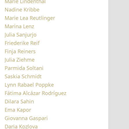
Marie Lindenthal
Nadine Kribbe
Marie Lea Reutlinger
Marina Lenz
Julia Sanjurjo
Friederike Reif
Finja Reiners
Julia Ziehme
Parmida Soltani
Saskia Schmidt
Lynn Rabael Poppke
Fátima Alcázar Rodríguez
Dilara Sahin
Ema Kapor
Giovanna Gaspari
Daria Kozlova