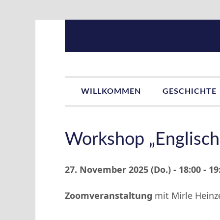
Zur
Zum
Zur
Zur
Hauptnavigation
Inhalt
Seitenspalte
Fußzeile
springen
springen
springen
springen
WILLKOMMEN
GESCHICHTE
Workshop „Englisch
27. November 2025 (Do.) - 18:00 - 19
Zoomveranstaltung
mit Mirle Heinz