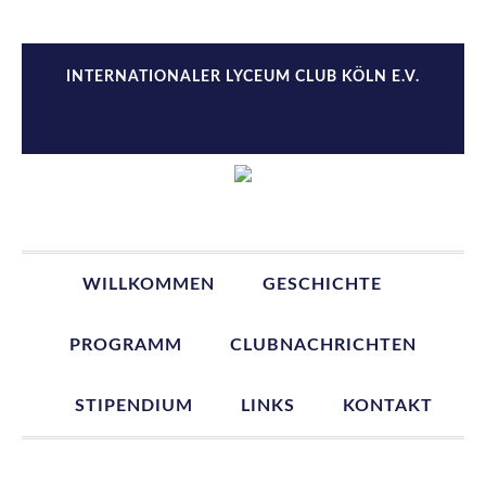
Zur
Zum
Zur
Zur
Hauptnavigation
Inhalt
Seitenspalte
Fußzeile
springen
springen
springen
springen
INTERNATIONALER LYCEUM CLUB KÖLN E.V.
WILLKOMMEN
GESCHICHTE
PROGRAMM
CLUBNACHRICHTEN
STIPENDIUM
LINKS
KONTAKT