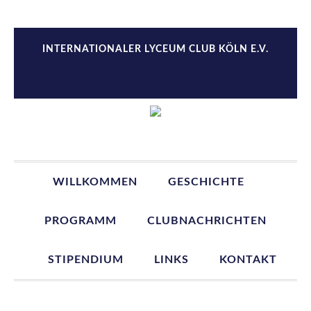
Zur
Zum
Zur
Zur
Hauptnavigation
Inhalt
Seitenspalte
Fußzeile
springen
springen
springen
springen
INTERNATIONALER LYCEUM CLUB KÖLN E.V.
WILLKOMMEN
GESCHICHTE
PROGRAMM
CLUBNACHRICHTEN
STIPENDIUM
LINKS
KONTAKT