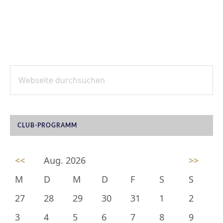
Webseite
SEITENSPALTE
durchsuchen
CLUB-PROGRAMM
<<
Aug. 2026
>>
M
D
M
D
F
S
S
27
28
29
30
31
1
2
3
4
5
6
7
8
9