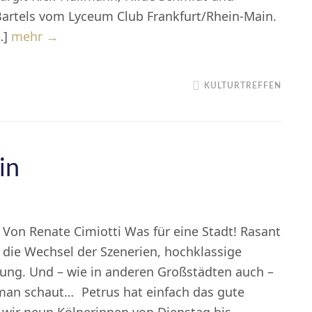
artels vom Lyceum Club Frankfurt/Rhein-Main.
Besuch
…]
mehr →
bei
unserem
KULTURTREFFEN
Partnerclub
St.
Gallen
in
Von Renate Cimiotti Was für eine Stadt! Rasant
die Wechsel der Szenerien, hochklassige
lung. Und – wie in anderen Großstädten auch –
man schaut… Petrus hat einfach das gute