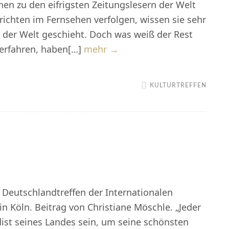
nen zu den eifrigsten Zeitungslesern der Welt
richten im Fernsehen verfolgen, wissen sie sehr
 der Welt geschieht. Doch was weiß der Rest
Kulturtreffen
 erfahren, haben[…]
mehr →
des
ILC
KULTURTREFFEN
Oulu
vom
27.
bis
29.
Juni
2018
Deutschlandtreffen der Internationalen
 Köln. Beitrag von Christiane Möschle. „Jeder
ist seines Landes sein, um seine schönsten