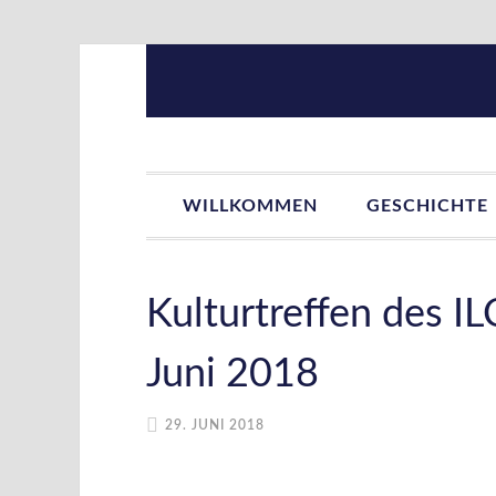
Zur
Zum
Zur
Zur
Hauptnavigation
Inhalt
Seitenspalte
Fußzeile
springen
springen
springen
springen
WILLKOMMEN
GESCHICHTE
Kulturtreffen des I
Juni 2018
29. JUNI 2018