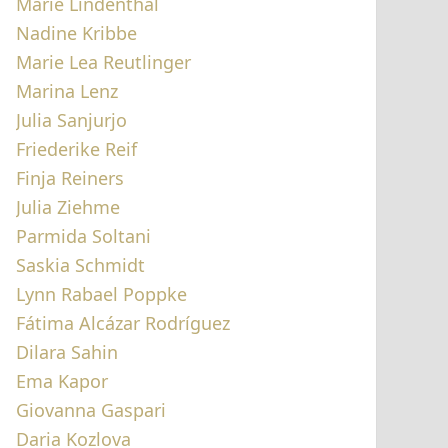
Marie Lindenthal
Nadine Kribbe
Marie Lea Reutlinger
ndtreffen
Marina Lenz
Julia Sanjurjo
Friederike Reif
Finja Reiners
Julia Ziehme
Parmida Soltani
Saskia Schmidt
Lynn Rabael Poppke
Fátima Alcázar Rodríguez
Dilara Sahin
Ema Kapor
Giovanna Gaspari
Daria Kozlova