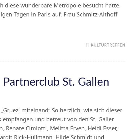
ich diese wunderbare Metropole besucht hatte.
nigen Tagen in Paris auf, Frau Schmitz-Althoff
Kulturtreffen
der
Internationalen
KULTURTREFFEN
Lyceum
Clubs
in
Paris
Partnerclub St. Gallen
„Gruezi miteinand“ So herzlich, wie sich dieser
s empfangen und betreut von den St. Galler
, Renate Cimiotti, Melitta Erven, Heidi Esser,
argit Rick-Hullmann, Hilde Schmidt und