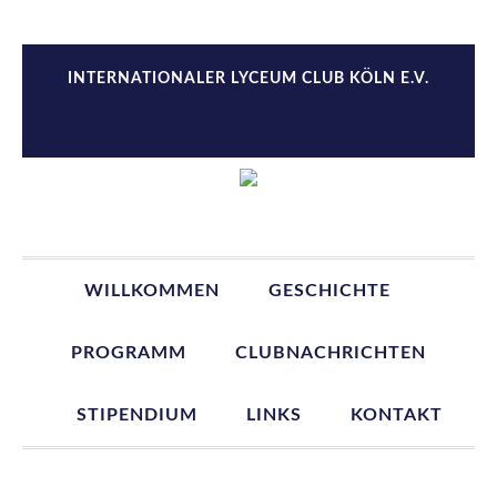
Zur
Zum
Zur
Zur
Hauptnavigation
Inhalt
Seitenspalte
Fußzeile
springen
springen
springen
springen
INTERNATIONALER LYCEUM CLUB KÖLN E.V.
WILLKOMMEN
GESCHICHTE
PROGRAMM
CLUBNACHRICHTEN
STIPENDIUM
LINKS
KONTAKT