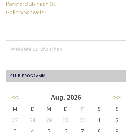
Partnerclub nach St.
Gallen/Schweiz
»
Webseite
SEITENSPALTE
durchsuchen
CLUB-PROGRAMM
<<
Aug. 2026
>>
M
D
M
D
F
S
S
27
28
29
30
31
1
2
3
4
5
6
7
8
9