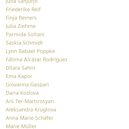
Julia Sanjurjo
Friederike Reif
Finja Reiners
Julia Ziehme
Parmida Soltani
Saskia Schmidt
Lynn Rabael Poppke
Fátima Alcázar Rodríguez
Dilara Sahin
Ema Kapor
Giovanna Gaspari
Daria Kozlova
Ani Ter-Martirosyan
Aleksandra Kruglova
Anna Marie Schäfer
Marie Müller